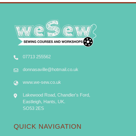
07713 255562
donnasaville@hotmail.co.uk
www.we-sew.co.uk
Lakewood Road, Chandler's Ford,
Eastleigh, Hants, UK.
SO53 2ES
QUICK NAVIGATION