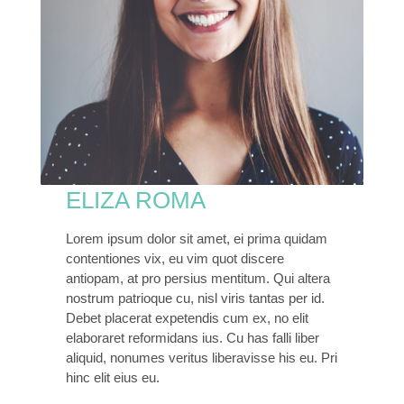
ELIZA ROMA
Lorem ipsum dolor sit amet, ei prima quidam
contentiones vix, eu vim quot discere
antiopam, at pro persius mentitum. Qui altera
nostrum patrioque cu, nisl viris tantas per id.
Debet placerat expetendis cum ex, no elit
elaboraret reformidans ius. Cu has falli liber
aliquid, nonumes veritus liberavisse his eu. Pri
hinc elit eius eu.