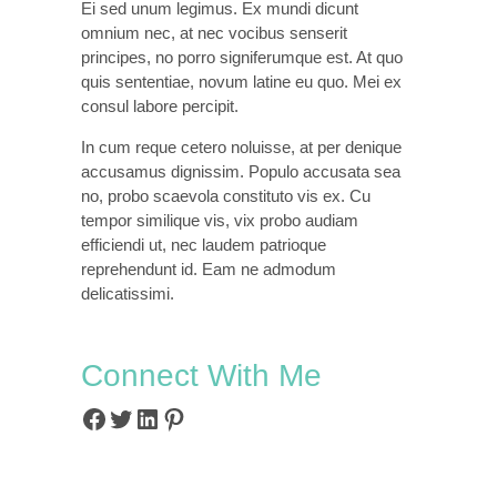
Ei sed unum legimus. Ex mundi dicunt
omnium nec, at nec vocibus senserit
principes, no porro signiferumque est. At quo
quis sententiae, novum latine eu quo. Mei ex
consul labore percipit.
In cum reque cetero noluisse, at per denique
accusamus dignissim. Populo accusata sea
no, probo scaevola constituto vis ex. Cu
tempor similique vis, vix probo audiam
efficiendi ut, nec laudem patrioque
reprehendunt id. Eam ne admodum
delicatissimi.
Connect With Me
Facebook
Twitter
LinkedIn
Pinterest